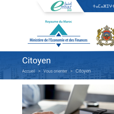
ⵜⴰⵎⴰⵣⵉⵖ
Citoyen
Citoyen
Accueil
Vous orienter