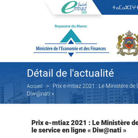
ⵜⴰⵎⴰⵣⵉⵖ
Détail de l'actualité
Prix e-mtiaz 2021 : Le Ministère de 
Accueil
Diw@nati »
Prix e-mtiaz 2021 : Le Ministère d
le service en ligne « Diw@nati »