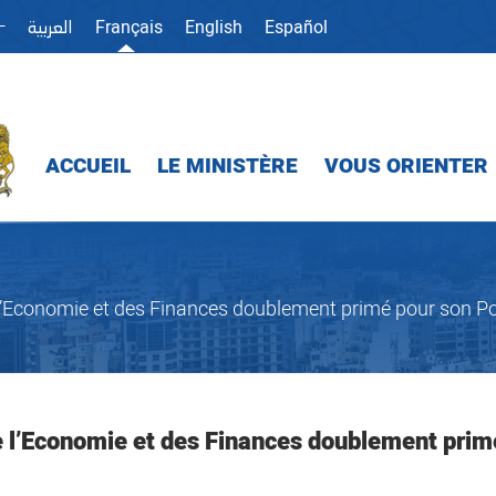
ⵜ
Français
English
Español
العربية
ACCUEIL
LE MINISTÈRE
VOUS ORIENTER
l’Economie et des Finances doublement primé pour son Porta
e l’Economie et des Finances doublement primé