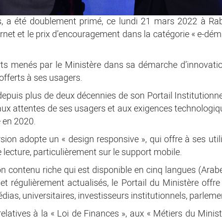
s, a été doublement primé, ce lundi 21 mars 2022 à Rab
ernet et le prix d’encouragement dans la catégorie « e-dém
rts menés par le Ministère dans sa démarche d’innovat
 offerts à ses usagers.
 depuis plus de deux décennies de son Portail Institutionn
x attentes de ses usagers et aux exigences technologiques
e en 2020.
sion adopte un « design responsive », qui offre à ses uti
e lecture, particulièrement sur le support mobile.
on contenu riche qui est disponible en cinq langues (Arab
 régulièrement actualisés, le Portail du Ministère offre 
ias, universitaires, investisseurs institutionnels, parlemen
elatives à la « Loi de Finances », aux « Métiers du Minist