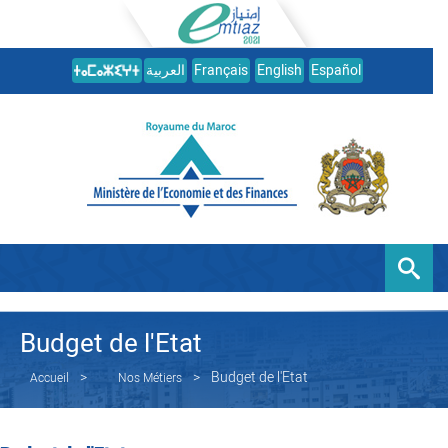
العربية
Français
English
Español
Budget de l'Etat
Budget de l'Etat
Accueil
Nos Métiers