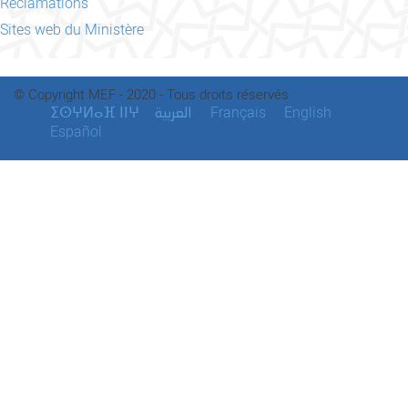
Réclamations
Sites web du Ministère
© Copyright MEF - 2020 - Tous droits réservés
ⵉⵙⵖⵍⴰⴼ ⵏⵏⵖ
Français
English
العربية
Español