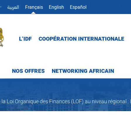
ⵜ
Français
English
Español
العربية
L’IDF
COOPÉRATION INTERNATIONALE
NOS OFFRES
NETWORKING AFRICAIN
oi Organique des Finances (LOF) au niveau régional : Dr