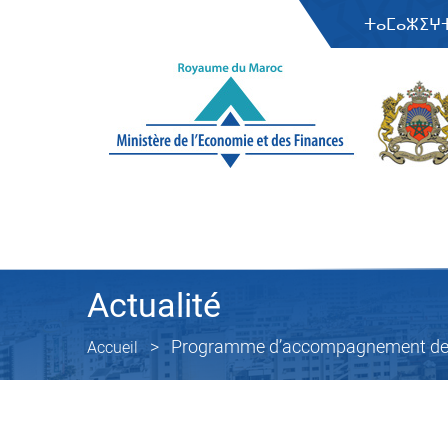
ⵜⴰⵎⴰⵣⵉⵖ
Actualité
Programme d’accompagnement de la L
Accueil