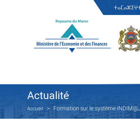
ⵜⴰⵎⴰⵣⵉⵖ
Actualité
Formation sur le système INDIM@
Accueil