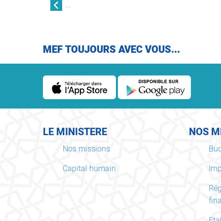
...
MEF TOUJOURS AVEC VOUS...
LE MINISTERE
NOS M
Nos missions
Bud
Capital humain
Imp
Ré
fin
Eta