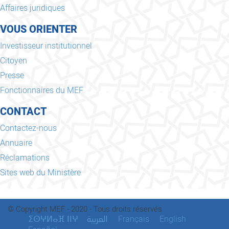
Affaires juridiques
VOUS ORIENTER
Investisseur institutionnel
Citoyen
Presse
Fonctionnaires du MEF
CONTACT
Contactez-nous
Annuaire
Réclamations
Sites web du Ministère
© Copyright MEF - 2020 - Tous droits réservés
ⵉⵙⵖⵍⴰⴼ ⵏⵏⵖ
Français
English
العربية