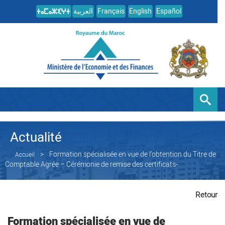
العربية
Français
English
Español
Actualité
Formation spécialisée en vue de l’obtention du Titre de
Accueil
Comptable Agrée – Cérémonie de remise des certificats-
Retour
Formation spécialisée en vue de