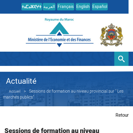
العربية
Français
English
Español
Actualité
Sessions de formation au niveau provincial sur " Les
Accueil
marchés publics"
Retour
Sessions de formation au niveau