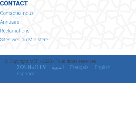
CONTACT
Contactez-nous
Annuaire
Réclamations
Sites web du Ministère
© Copyright MEF - 2020 - Tous droits réservés
ⵉⵙⵖⵍⴰⴼ ⵏⵏⵖ
Français
English
العربية
Español