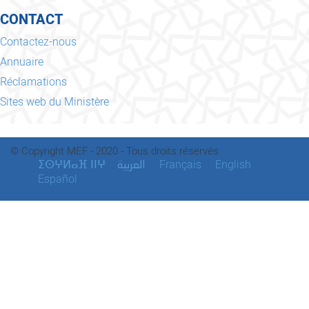
CONTACT
Contactez-nous
Annuaire
Réclamations
Sites web du Ministère
© Copyright MEF - 2020 - Tous droits réservés
ⵉⵙⵖⵍⴰⴼ ⵏⵏⵖ
Français
English
العربية
Español