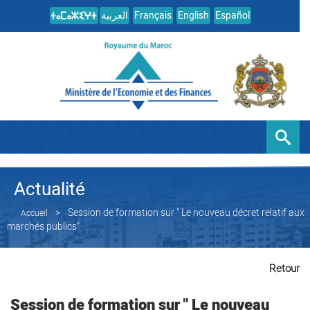
العربية
Français
English
Español
Actualité
Session de formation sur " Le nouveau décret relatif aux
Accueil
marchés publics"
Retour
Session de formation sur " Le nouveau