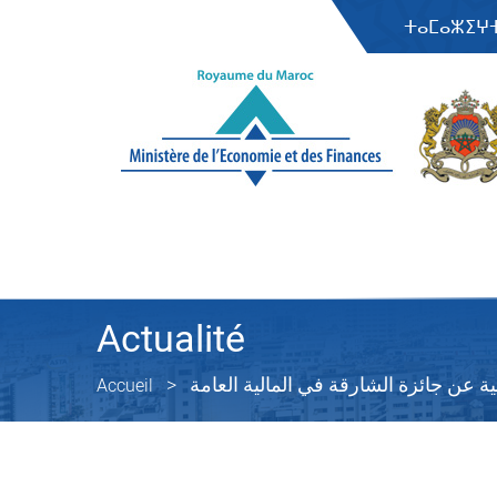
ⵜⴰⵎⴰⵣⵉⵖ
Actualité
ية عن جائزة الشارقة في المالية العامة
Accueil