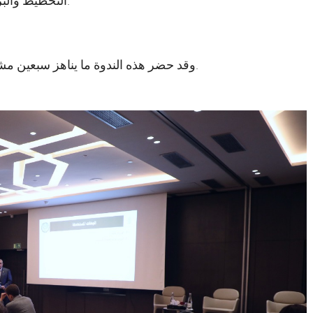
- التخطيط والبرمجة الميزانياتية من منظور النوع الاجتماعي.
وقد حضر هذه الندوة ما يناهز سبعين مشاركا يمثلون مختلف القطاعات الوزارية المغربية.