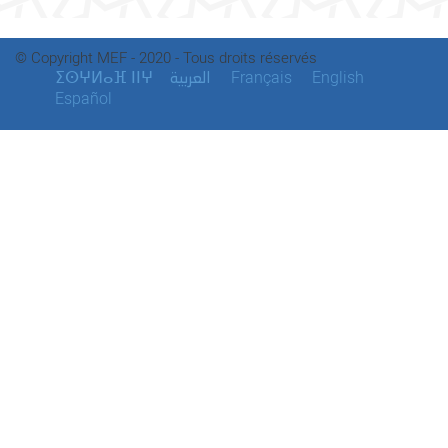
© Copyright MEF - 2020 - Tous droits réservés
ⵉⵙⵖⵍⴰⴼ ⵏⵏⵖ
Français
English
العربية
Español