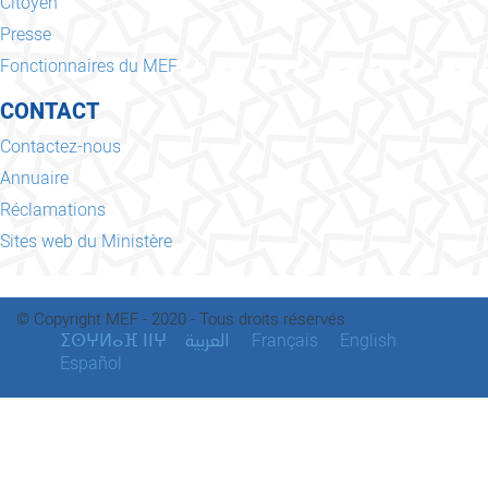
Citoyen
Presse
Fonctionnaires du MEF
CONTACT
Contactez-nous
Annuaire
Réclamations
Sites web du Ministère
© Copyright MEF - 2020 - Tous droits réservés
ⵉⵙⵖⵍⴰⴼ ⵏⵏⵖ
Français
English
العربية
Español