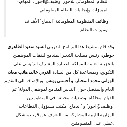
-النظام المعلوماتي للأجور "وظيف@اجور"، المهام،
المميزات وإيجابيات النظام المعلوماتي
-وظائف المنظومة المعلوماتية "اندماج" الأهداف
وميزات النظام.
وقد قام بتنشيط هذا البرنامج التدريبي
السيد سعيد الطاهري
جوطي
، رئيس مصلحة التدبير المندمج لنفقات الموظفين
بالخزينة العامة للمملكة باعتباره المشرف الرئيسي على
التكوين، وبمساعدة كل من السادة
الغربي خالد، هائب معاد،
الوزاني محمد المختار، و أحسني يونس
. وبالإضافة الى التقديم
العام والمفصل حول "التدبير المندمج لموظفي الدولة" تم
القيام بمحاكاة لوضعيات مختلفة في المنظومتين
"وظيف@اجور" و "اندماج" مكنت مسؤولي القطاعات
الوزارية الليبية المشاركة من التعرف عن قرب وبشكل
عملي على المنظومتين.