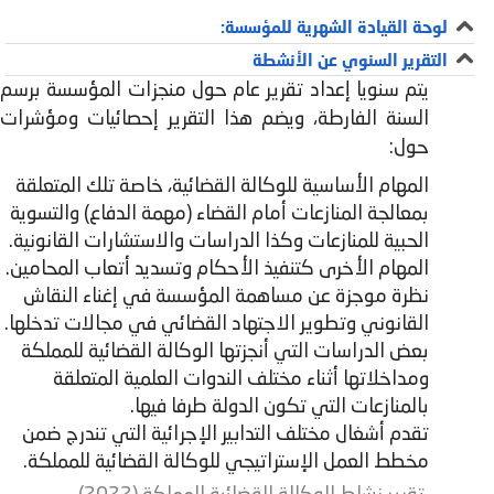
لوحة القيادة الشهرية للمؤسسة:
التقرير السنوي عن الأنشطة
يتم سنويا إعداد تقرير عام حول منجزات المؤسسة برسم
السنة الفارطة، ويضم هذا التقرير إحصائيات ومؤشرات
حول:
المهام الأساسية للوكالة القضائية، خاصة تلك المتعلقة
بمعالجة المنازعات أمام القضاء (مهمة الدفاع) والتسوية
الحبية للمنازعات وكذا الدراسات والاستشارات القانونية.
المهام الأخرى كتنفيذ الأحكام وتسديد أتعاب المحامين.
نظرة موجزة عن مساهمة المؤسسة في إغناء النقاش
القانوني وتطوير الاجتهاد القضائي في مجالات تدخلها.
بعض الدراسات التي أنجزتها الوكالة القضائية للمملكة
ومداخلاتها أثناء مختلف الندوات العلمية المتعلقة
بالمنازعات التي تكون الدولة طرفا فيها.
تقدم أشغال مختلف التدابير الإجرائية التي تندرج ضمن
مخطط العمل الإستراتيجي للوكالة القضائية للمملكة.