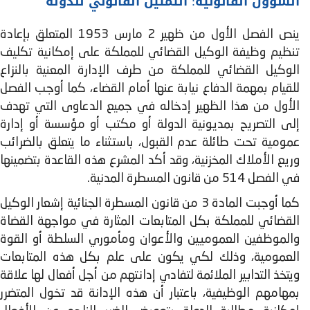
الشؤون القانونية: التمثيل القانوني للدولة
ينص الفصل الأول من ظهير 2 مارس 1953 المتعلق بإعادة
تنظيم وظيفة الوكيل القضائي للمملكة على إمكانية تكليف
الوكيل القضائي للمملكة من طرف الإدارة المعنية بالنزاع
للقيام بمهمة الدفاع نيابة عنها أمام القضاء، كما أوجب الفصل
الأول من هذا الظهير إدخاله في جميع الدعاوى التي تهدف
إلى التصريح بمديونية الدولة أو مكتب أو مؤسسة أو إدارة
عمومية تحت طائلة عدم القبول، باستثناء ما يتعلق بالضرائب
وريع الأملاك المخزنية، وقد أكد المشرع هذه القاعدة بتضمينها
في الفصل 514 من قانون المسطرة المدنية.
كما أوجبت المادة 3 من قانون المسطرة الجنائية إشعار الوكيل
القضائي للمملكة بكل المتابعات المثارة في مواجهة القضاة
والموظفين العموميين والأعوان ومأموري السلطة أو القوة
العمومية، وذلك لكي يكون على علم بكل هذه المتابعات
ويتخذ التدابير الملائمة لتفادي إدانتهم من أجل أفعال لها علاقة
بمهامهم الوظيفية، باعتبار أن هذه الإدانة قد تخول المتضرر