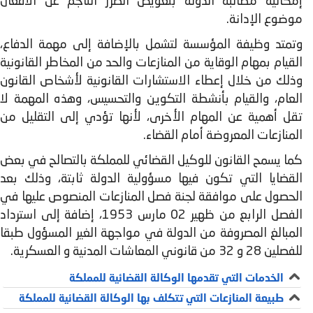
إمكانية مطالبة الدولة بتعويض الضرر الناجم عن الأفعال
موضوع الإدانة.
وتمتد وظيفة المؤسسة لتشمل بالإضافة إلى مهمة الدفاع،
القيام بمهام الوقاية من المنازعات والحد من المخاطر القانونية
وذلك من خلال إعطاء الاستشارات القانونية لأشخاص القانون
العام، والقيام بأنشطة التكوين والتحسيس، وهذه المهمة لا
تقل أهمية عن المهام الأخرى، لأنها تؤدي إلى التقليل من
المنازعات المعروضة أمام القضاء.
كما يسمح القانون للوكيل القضائي للمملكة بالتصالح في بعض
القضايا التي تكون فيها مسؤولية الدولة ثابتة، وذلك بعد
الحصول على موافقة لجنة فصل المنازعات المنصوص عليها في
الفصل الرابع من ظهير 02 مارس 1953، إضافة إلى استرداد
المبالغ المصروفة من الدولة في مواجهة الغير المسؤول طبقا
للفصلين 28 و 32 من قانوني المعاشات المدنية و العسكرية.
الخدمات التي تقدمها الوكالة القضائية للمملكة
طبيعة المنازعات التي تتكلف بها الوكالة القضائية للمملكة