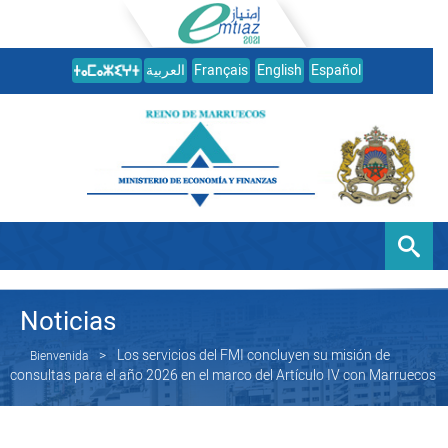
العربية
Français
English
Español
Noticias
Los servicios del FMI concluyen su misión de
Bienvenida
consultas para el año 2026 en el marco del Artículo IV con Marruecos