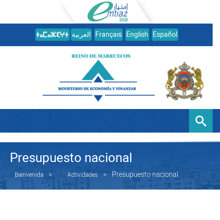
العربية
Français
English
Español
Presupuesto nacional
Presupuesto nacional
Bienvenida
Actividades