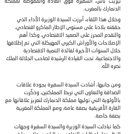
بيريت باس، السفيرة فوق العادة والمفوضة لمملكة
الدنمارك بالمغرب.
​وخلال هذا اللقاء، أبرزت السيدة الوزيرة الأداء الذي
حققته بلادنا على مستوى الإطار الماكرو اقتصادي،
والتقدم المحرز على الصعيد الاقتصادي، وكذا أهم
الإصلاحات والأوراش الكبرى المهيكلة التي تم إطلاقها
خلال السنوات الأخيرة لفائدة التنمية الاقتصادية
والاجتماعية، تحت القيادة الرشيدة لصاحب الجلالة الملك
نصره الله.
ومن جانبها، أشادت السيدة السفيرة بجودة علاقات
الصداقة والتعاون التي تربط المملكتين، وذكّرت
بالأولوية التي توليها مملكة الدنمارك لتعزيز علاقاتها مع
القارة الأفريقية بصفة عامة، ومع المملكة المغربية
بصفة خاصة.
كما تبادلت السيدة الوزيرة والسيدة السفيرة وجهات