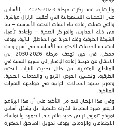
وللإشارة، فقد ركزت مرحلة 2023–2025 ، بالأساس
على التدخلات الاستعجالية التي أعقبت الزلزال مباشرة،
والتي شملت إعادة بناء البنيات التحتية الأساسية — بما
في ذلك المدارس والمراكز الصحية — وإعادة تأهيل
الشبكة الطرقية وفك العزلة عن المناطق النائية، بهدف
استعادة الخدمات الاجتماعية الأساسية في أسرع وقت
ممكن، في حين تهدف مرحلة 2026–2030 إلى
الانتقال من مرحلة إعادة الإعمار إلى تسريع التنمية في
المناطق المتضررة، من خلال تحديث البنيات التحتية
الطرقية، وتحسين العرض التربوي والخدمات الصحية،
وتعزيز صمود المجالات الترابية في مواجهة التغيرات
المناخية.
وفي هذا الإطار، لابد من التأكيد على أن هذا البرنامج
لايعتبر مجرد استجابة لكارثة طبيعية، بل يشكل أساس
نموذج تنموي ترابي جديد قائم على الصمود والتماسك
الاجتماعي والإدماج، بهدف تحويل المناطق المتضررة