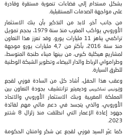
بشكل مستدام إلى فضاءات تنموية مستقرة وقادرة
على مواجهة الصدمات المستقبلية.
من جانب آخر، لابد من التذكير بأن بنك الاستثمار
الأوروبي يواكب المغرب منذ سنة 1979، بحجم تمويل
تراكمي يناهز 11 مليارات يورو. وقد تعزز هذا التعاون
منذ سنة 2016، بأكثر من 4,7 مليارات يورو موجهة
لمشاريع هيكلية كبرى، من بينها ميناء طنجة المتوسط،
وطرامواي الرباط والدار البيضاء، وتطوير الشبكة الوطنية
للطرق السيارة.
وعقب هذا الحفل، أشاد كل من السادة فوزي لقجع
و
وديميتير تزانتشيف بجودة التعاون بين
إيونيس تساكيريس
المملكة المغربية وبنك الاستثمار الأوروبي والاتحاد
الأوروبي، والذي يتجسد في دعم مالي مهم لفائدة
جهود إعادة الإعمار التي انطلقت منذ زلزال 8 شتتبر
2023.
كما عبّر السيد فوزي لقجع عن شكر وامتنان الحكومة