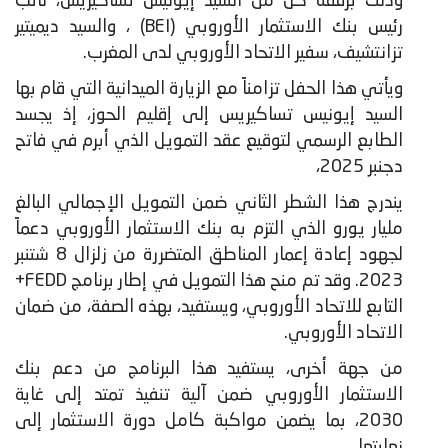
وذلك برفقة كل من السيد إيونيس تساكيريس، نائب
رئيس بنك الاستثمار الأوروبي (BEI) ، والسيد ديميتير
تزانتشيف، سفير الاتحاد الأوروبي لدى المغرب.
ويأتي هذا الحفل تزامناً مع الزيارة الميدانية التي قام بها
السيد إيونيس تساكيريس إلى إقليم الحوز، إذ يجسد
الطابع الرسمي لتوقيع عقد التمويل الذي أبرم في فاتح
دجنبر 2025،
يندرج هذا الشطر الثاني ضمن التمويل الإجمالي البالغ
مليار يورو الذي التزم به بنك الاستثمار الأوروبي دعماً
لجهود إعادة إعمار المناطق المتضررة من زلزال 8 شتنبر
2023. وقد تم منح هذا التمويل في إطار برنامج FEDD+
التابع للاتحاد الأوروبي، ويستفيد، بهذه الصفة، من ضمان
الاتحاد الأوروبي.
من جهة أخرى، يستفيد هذا البرنامج من دعم بنك
الاستثمار الأوروبي ضمن آلية تنفيذ تمتد إلى غاية
2030، بما يضمن مواكبة كامل دورة الاستثمار إلى
نهايتها.