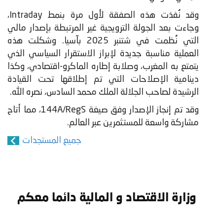
وقد نُفذت هذه الصفقة لأول مرة بنمط Intraday،
وجاءت بعد الجولة الترويجية غير المرتبطة بإصدار مالي
التي نُظمت في شتنبر 2025 بآسيا. وشكلت هذه
العملية مناسبة جديدة لإبراز الاستقرار السياسي الذي
يتمتع به المغرب، وصلابة إطاره الماكرو-اقتصادي، وكذا
دينامية الإصلاحات التي تم إطلاقها تحت القيادة
الرشيدة لصاحب الجلالة الملك محمد السادس، نصره الله.
وقد تم إنجاز الإصدار وفق صيغة 144A/RegS، مما أتاح
مشاركة واسعة للمستثمرين عبر العالم.
جميع المستجدات
وزارة الاقتصاد و المالية دائما معكم