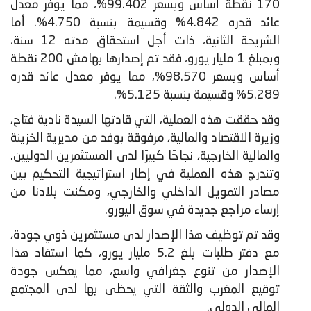
170 نقطة أساس وبسعر 99.402%، مما يوفر معدل
عائد قدره 4.842% وقسيمة بنسبة 4.750%. أما
الشريحة الثانية، ذات أجل استحقاق مدته 12 سنة،
وبمبلغ 1 مليار يورو، فقد تم إصدارها بهامش 200 نقطة
أساس وبسعر 98.570%، مما يوفر معدل عائد قدره
5.289% وقسيمة بنسبة 5.125%.
​وقد حققت هذه العملية، التي قادتها السيدة نادية فتاح،
وزيرة الاقتصاد والمالية، مرفوقة بوفد من مديرية الخزينة
والمالية الخارجية، نجاحًا كبيرًا لدى المستثمرين الدوليين.
وتندرج هذه العملية في إطار استراتيجية التحكيم بين
مصادر التمويل الداخلي والخارجي، ومكنت بلادنا من
إرساء مراجع جديدة في سوق اليورو.
وقد تم توظيف هذا الإصدار لدى مستثمرين ذوي جودة،
مع دفتر طلبات بلغ 5.2 مليار يورو، كما استفاد هذا
الإصدار من تنوع جغرافي واسع، مما يعكس جودة
توقيع المغرب والثقة التي يحظى بها لدى المجتمع
المالي الدولي.