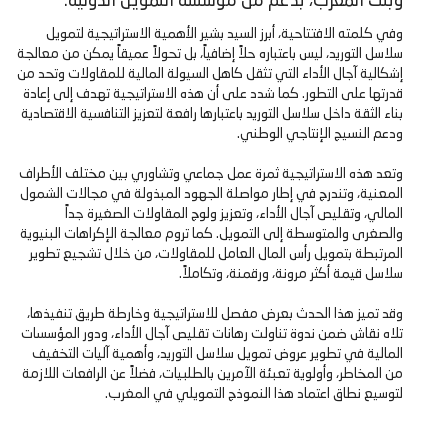
وبنك المغرب، بدعم من مؤسسة التمويل الدولية.
وفي كلمته الافتتاحية، أبرز السيد بشير الأهمية الاستراتيجية لتمويل
سلاسل التوريد، ليس باعتباره حلاً إضافياً، بل تحولاً عميقاً يمكن من معالجة
إشكالية آجال الأداء التي تثقل كاهل السيولة المالية للمقاولات وتحد من
قدرتها على التطور. كما شدد على أن هذه الاستراتيجية تهدف إلى إعادة
بناء الثقة داخل سلاسل التوريد باعتبارها رافعة لتعزيز التنافسية الاقتصادية
ودعم النسيج الإنتاجي الوطني.
وتعد هذه الاستراتيجية ثمرة عمل جماعي وتشاوري بين مختلف الأطراف
المعنية، وتندرج في إطار مواصلة الجهود المبذولة في مجالات الشمول
المالي، وتقليص آجال الأداء، وتعزيز ولوج المقاولات الصغيرة جداً
والصغرى والمتوسطة إلى التمويل. كما تروم معالجة الإكراهات البنيوية
المرتبطة بتمويل رأس المال العامل للمقاولات، من خلال تشجيع تطوير
سلاسل قيمة أكثر مرونة، ورقمنة، وتكاملاً.
وقد تميز هذا الحدث بعرض مفصل للاستراتيجية وخارطة طريق تنفيذها،
تلاه نقاش ضمن ندوة تناولت رهانات تقليص آجال الأداء، ودور المؤسسات
المالية في تطوير عروض تمويل سلاسل التوريد، وأهمية آليات التخفيف
من المخاطر، وأولوية تعبئة الآمرين بالطلبيات، فضلاً عن الرافعات اللازمة
لتوسيع نطاق اعتماد هذا النموذج التمويلي في المغرب.