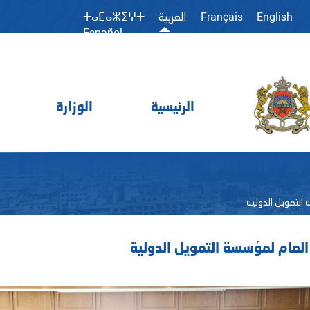
Français
English
العربية
ⵜⴰⵎⴰⵣⵉⵖⵜ
Español
الرئيسية
الوزارة
 التمويل الدولية
 العام لمؤسسة التمويل الدولية