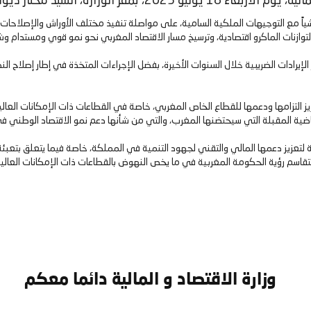
، المدير العام لمؤسسة التمويل الدولية (SFI).
اشياً مع التوجيهات الملكية السامية، على مواصلة تنفيذ مختلف الأوراش والإصلاحات
توازنات الماكرو اقتصادية، وترسيخ مسار الاقتصاد المغربي نحو نمو قوي ومستدام وش
الإيرادات الضريبية خلال السنوات الأخيرة، بفضل الإجراءات المتخذة في إطار إصلاح ا
ز التزامها ودعمها للقطاع الخاص المغربي، خاصة في القطاعات ذات الإمكانات العالي
رياضية المقبلة التي سيحتضنها المغرب، والتي من شأنها دعم نمو الاقتصاد الوطني ف
لتعزيز دعمها المالي والتقني لجهود التنمية في المملكة، خاصة فيما يتعلق بتعبئة 
تقاسم رؤية الحكومة المغربية في ما يخص النهوض بالقطاعات ذات الإمكانات العالي
وزارة الاقتصاد و المالية دائما معكم