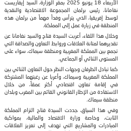
الأربعاء 18 يونيو 2025 بمقر الوزارة، السيد إيفاريست
نغامانا، رئيس برلمان المجموعة الاقتصادية والنقدية
لوسط إفريقيا، الذي يترأس وفداً مهماً من برلمان هذه
المنطقة في زيارة عمل إلى المملكة.
​وخلال هذا اللقاء، أعربت السيدة فتاح والسيد نغامانا عن
تقديرهما لمتانة العلاقات وروابط التعاون والصداقة التي
تجمع بين المملكة المغربية ومنطقة سيماك، سواء على
المستوى الثنائي أو الجماعي.
كما تبادل الطرفان وجهات النظر حول التعاون الثنائي بين
المملكة المغربية وسيماك، وأعربا عن رغبتهما المشتركة
في إقامة تعاون اقتصادي أكثر عمقاً، من خلال
الاستفادة من الإطار القانوني القائم بين المغرب وبلدان
منطقة سيماك.
وفي هذا السياق، جددت السيدة فتاح التزام المملكة
الثابت، وخاصة وزارة الاقتصاد والمالية، بمواكبة
المبادرات والمشاريع التي تهدف إلى تعزيز العلاقات