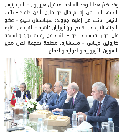
وقد ضمّ هذا الوفد السادة: ميشيل هيربيون – نائب رئيس
اللجنة، نائب عن إقليم فال دو مارن؛ ألان دافيد – نائب
الرئيس، نائب عن إقليم جيروند؛ سيباستيان شينو – عضو
اللجنة، نائب عن إقليم نور؛ أورليان تاشيه – نائب عن إقليم
فال دواز؛ فنسنت ليدو – نائب عن إقليم نور؛ والسيدة
كارولين ديباس – مستشارة، مكلفة بمهمة لدى مدير
الشؤون الأوروبية والدولية والدفاع.