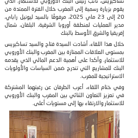
تساكيريس، نائب رئيس البنك الأوروبي للاستثمار، الذي
يقوم بزيارة رسمية إلى المغرب خلال الفترة الممتدة من
20 إلى 23 ماي 2025، مرفوقًا بالسيد ليونيل راباي،
مدير العمليات لمنطقة أوروبا الشرقية، البلقان، شمال
إفريقيا والشرق الأوسط بالبنك
​خلال هذا اللقاء، أشادت السيدة فتاح والسيد تساكيريس
بمستوى العلاقات الممتازة بين المغرب والبنك الأوروبي
للاستثمار، وأكدا على أهمية الدعم المالي الذي يقدمه
البنك للمشاريع التي تندرج ضمن السياسات والأولويات
الاستراتيجية للمغرب.
وفي ختام اللقاء، أعرب الطرفان عن رغبتهما المشتركة
في تعزيز التعاون الثنائي بين المغرب والبنك الأوروبي
للاستثمار والارتقاء بها إلى مستويات أعلى.