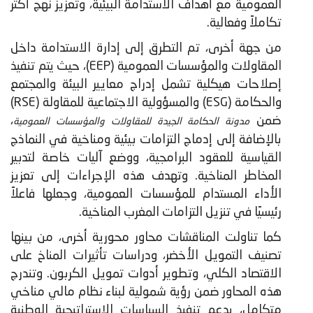
العمومية مع أهداف الاستدامة البيئية، وتعزيز نهج أكثر
تكاملاً وفعالية.
من جهة أخرى، تم التطرق إلى إدارة الاستدامة داخل
المقاولات والمؤسسات العمومية (EEP)، حيث يتم تنفيذ
إصلاحات هيكلية تشمل إدراج معايير البيئة والمجتمع
والحكامة (ESG) والمسؤولية الاجتماعية للمقاولة (RSE)
ضمن
،
مدونة الحكامة الجيدة للمقاولات والمؤسسات العمومية
بالإضافة إلى إدماج التزامات بيئية ومناخية في النماذج
القياسية للعقود البرامجية، ووضع آليات خاصة لتدبير
المخاطر المناخية. وتهدف هذه الإجراءات إلى تعزيز
الأداء المستدام للمؤسسات العمومية، وجعلها فاعلاً
رئيسيًا في تنزيل التزامات المغرب المناخية.
كما تناولت المناقشات محاور محورية أخرى، من بينها
تصنيف التمويل الأخضر، ودراسات تأثيرات المناخ على
الاقتصاد الكلي، وتطوير أدوات تمويل الكربون. وتندرج
هذه المحاور ضمن رؤية شمولية لبناء نظام مالي مناخي
متكامل، يدعم تنفيذ السياسات الاستراتيجية الوطنية