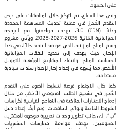
على الصمود.
وفي هذا السياق، تم التركيز خلال المناقشات على عرض
التقدم المُحرز في عملية تحديث المساهمة المحددة
وطنيًا (CDN) 3.0، بهدف مواءمتها مع البرمجة
الميزانياتية الثلاثية 2026-2027-2028. ويأتي مشروع
وسم المناخ للميزانية، الذي هو قيد التنفيذ حاليًا، في هذا
الإطار، حيث يهدف إلى تحديد النفقات الميزانياتية
الحساسة للمناخ، وانتقاء المشاريع المؤهلة للتمويل
الأخضر، مما يُسهم في إعداد إطار لإصدار سندات سيادية
مستدامة.
كما كان الاجتماع فرصة لتسليط الضوء على التقدم
المُحرز في تشجيع الطلب العمومي الأخضر، من خلال
إدماج الاعتبارات المناخية في النماذج القياسية لكراسات
الشروط الخاصة ولوائح المناقصات. وتم أيضًا إعداد دليل
"ب"، إلى جانب تطوير وحدات تدريبية موجهة للمشترين
العموميين، بهدف مواءمة ممارسات المشتريات