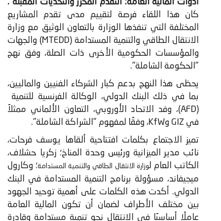
أدوات المالية العامة: التقدم المحرز والتحديات المقبلة".
كان هذا اللقاء فرصة لتقييم مدى تقدم المشاريع
المختلفة التي تنفذها الوزارة بالتعاون الوثيق مع وزارة
الانتقال الطاقي والتنمية المستدامة (MTEDD) والجهات
والمؤسسات الحكومية الأخرى ذات الصلة، وفق نهج
"الحكومة الشاملة".
​يحظى هذا النهج بدعم كبار الشركاء الفنيين والماليين،
بما في ذلك البنك الدولي، الوكالة الفرنسية للتنمية
(AFD)، وفد الاتحاد الأوروبي، التعاون الألماني ممثلاً
في GIZ وKfW، وفقًا لمفهوم "الشراكة الشاملة".
تميز الاجتماع بكلمات افتتاحية ألقاها يوسف فرحات،
نائب مدير الميزانية ورئيس وحدة المناخ؛ زكريا حشلاف،
الكاتب العام ل
؛ وكارول
وزارة الانتقال الطاقي والتنمية المستدامة
ميجيفاند، مسؤولة برنامج التنمية المستدامة في البنك
الدولي. أكدت هذه الكلمات على أهمية توحيد الجهود
بين مختلف الأطراف لضمان أن تكون المالية العامة
عاملًا أساسيًا في الانتقال نحو تنمية مستدامة وقادرة