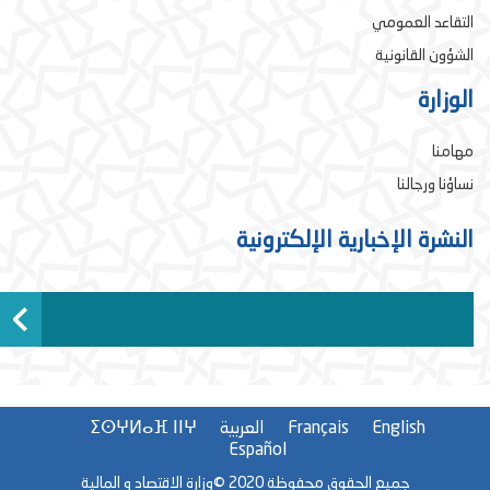
التقاعد العمومي
الشؤون القانونية
الوزارة
مهامنا
نساؤنا ورجالنا
النشرة الإخبارية الإلكترونية
English
Français
العربية
ⵉⵙⵖⵍⴰⴼ ⵏⵏⵖ
Español
جميع الحقوق محفوظة 2020 ©وزارة الاقتصاد و المالية