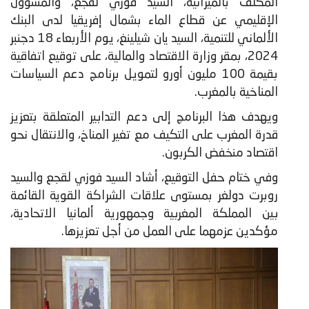
المكلف بالميزانية، السيد فوزي لقجع، والمسؤول
الإقليمي عن قطاع الماء بشمال إفريقيا لدى البنك
الألماني للتنمية، السيد يان شيلينغ، يوم الأربعاء 18 دجنبر
2024، بمقر وزارة الاقتصاد والمالية، على توقيع اتفاقية
بقيمة 100 مليون أورو لتمويل برنامج دعم السياسات
المناخية بالمغرب.
ويهدف هذا البرنامج إلى دعم التدابير المتعلقة بتعزيز
قدرة المغرب على التكيف مع تغير المناخ، والانتقال نحو
اقتصاد منخفض الكربون.
وفي ختام حفل التوقيع، أشاد السيد فوزي لقجع والسيد
روبرت دولغر بمستوى علاقات الشراكة القوية القائمة
بين المملكة المغربية وجمهورية ألمانيا الاتحادية،
مؤكدين عزمهما على العمل من أجل تعزيزها.