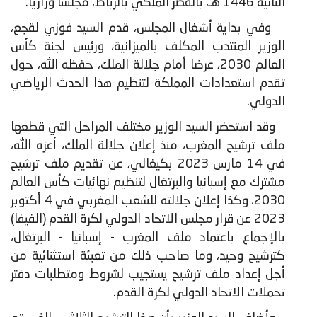
الثانية 1446 هـ، بالقصر الملكي بالرباط، مجلسا وزاريا.
​ وفي بداية أشغال المجلس، قدم السيد فوزي لقجع،
الوزير المنتدب المكلف بالميزانية، ورئيس لجنة كأس
العالم 2030، عرضا أمام جلالة الملك، حفظه الله، حول
تقدم استعدادات المملكة لتنظيم هذا الحدث الرياضي
الدولي.
وقد استحضر السيد الوزير مختلف المراحل التي قطعها
ملف ترشيح المغرب، منذ إعلان جلالة الملك، أعزه الله،
في 14 مارس 2023 بكيغالي، عن تقديم ملف ترشيح
مشترك مع إسبانيا والبرتغال لتنظيم نهائيات كأس العالم
2030، وكذا إعلان جلالته للشعب المغربي في 4 أكتوبر
2023 عن قرار مجلس الاتحاد الدولي لكرة القدم (الفيفا)
بالإجماع باعتماد ملف المغرب - إسبانيا - البرتغال،
كترشيح وحيد، وما صاحب ذلك من تعبئة استثنائية من
أجل إعداد ملف ترشيح يستجيب لشروط ومتطلبات دفتر
تحملات الاتحاد الدولي لكرة القدم.