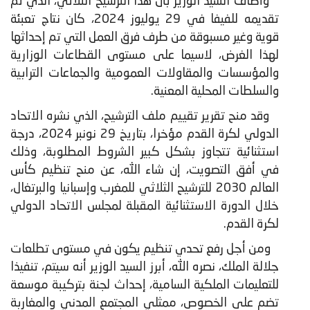
وأضاف السيد الوزير بأن هذا الترشيح الثلاثي، الذي تم
تقديمه للفيفا في 29 يوليوز 2024، كان نتاج تعبئة
قوية وغير مسبوقة من طرف فرق العمل التي تم إحداثها
لهذا الغرض، لاسيما على مستوى القطاعات الوزارية
والمؤسسات والمقاولات العمومية والجماعات الترابية
والسلطات المحلية المعنية.
وقد منح تقرير تقييم ملف الترشيح، الذي نشره الاتحاد
الدولي لكرة القدم مؤخرا، بتاريخ 29 نونبر 2024، درجة
استثنائية تتجاوز بشكل كبير الشروط المطلوبة، وذلك
في أفق التصويت، إن شاء الله، عن منح تنظيم كأس
العالم 2030 للترشيح الثلاثي للمغرب وإسبانيا والبرتغال،
خلال الدورة الاستثنائية المقبلة لمجلس الاتحاد الدولي
لكرة القدم.
ومن أجل رفع تحدي تنظيم يكون في مستوى تطلعات
جلالة الملك، نصره الله، أبرز السيد الوزير أنه سيتم، تنفيذا
للتعليمات الملكية السامية، إحداث لجنة بتركيبة موسعة
تضم على الخصوص، ممثلي المجتمع المدني والمغاربة