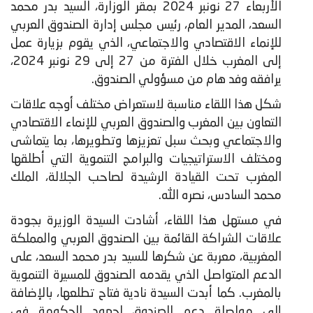
الأربعاء 27 نونبر 2024 بمقر الوزارة، السيد بدر محمد
السعد، المدير العام، رئيس مجلس إدارة الصندوق العربي
للإنماء الاقتصادي والاجتماعي، الذي يقوم بزيارة عمل
إلى المغرب خلال الفترة من 27 إلى 29 نونبر 2024،
يرافقه وفد هام من مسؤولي الصندوق.
​شكل هذا اللقاء مناسبة لاستعراض مختلف أوجه علاقات
التعاون بين المغرب والصندوق العربي للإنماء الاقتصادي
والاجتماعي وبحث سبل تعزيزها وتطويرها، بما يتماشى
ومختلف الاستراتيجيات والبرامج التنموية التي أطلقها
المغرب تحت القيادة الرشيدة لصاحب الجلالة، الملك
محمد السادس، نصره الله.
في مستهل هذا اللقاء، أشادت السيدة الوزيرة بجودة
علاقات الشراكة القائمة بين الصندوق العربي والمملكة
المغربية، معربة عن شكرها للسيد بدر محمد السعد، على
الدعم المتواصل الذي يقدمه الصندوق للمسيرة التنموية
بالمغرب. كما أبدت السيدة نادية فتاح تطلعها، بالإضافة
إلى مواصلة دعم الصندوق لجهود الحكومة في