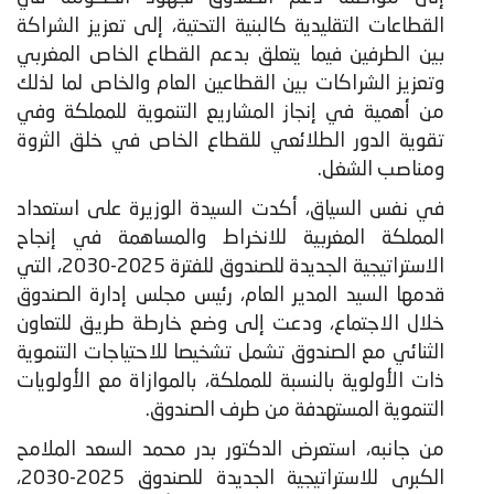
القطاعات التقليدية كالبنية التحتية، إلى تعزيز الشراكة
بين الطرفين فيما يتعلق بدعم القطاع الخاص المغربي
وتعزيز الشراكات بين القطاعين العام والخاص لما لذلك
من أهمية في إنجاز المشاريع التنموية للمملكة وفي
تقوية الدور الطلائعي للقطاع الخاص في خلق الثروة
ومناصب الشغل.
في نفس السياق، أكدت السيدة الوزيرة على استعداد
المملكة المغربية للانخراط والمساهمة في إنجاح
الاستراتيجية الجديدة للصندوق للفترة 2025-2030، التي
قدمها السيد المدير العام، رئيس مجلس إدارة الصندوق
خلال الاجتماع، ودعت إلى وضع خارطة طريق للتعاون
الثنائي مع الصندوق تشمل تشخيصا للاحتياجات التنموية
ذات الأولوية بالنسبة للمملكة، بالموازاة مع الأولويات
التنموية المستهدفة من طرف الصندوق.
من جانبه، استعرض الدكتور بدر محمد السعد الملامح
الكبرى للاستراتيجية الجديدة للصندوق 2025-2030،