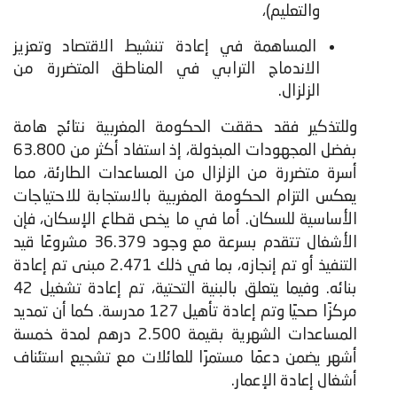
والتعليم)،
المساهمة في إعادة تنشيط الاقتصاد وتعزيز
الاندماج الترابي في المناطق المتضررة من
الزلزال.
وللتذكير فقد حققت الحكومة المغربية نتائج هامة
بفضل المجهودات المبذولة، إذ استفاد أكثر من 63.800
أسرة متضررة من الزلزال من المساعدات الطارئة، مما
يعكس التزام الحكومة المغربية بالاستجابة للاحتياجات
الأساسية للسكان. أما في ما يخص قطاع الإسكان، فإن
الأشغال تتقدم بسرعة مع وجود 36.379 مشروعًا قيد
التنفيذ أو تم إنجازه، بما في ذلك 2.471 مبنى تم إعادة
بنائه. وفيما يتعلق بالبنية التحتية، تم إعادة تشغيل 42
مركزًا صحيًا وتم إعادة تأهيل 127 مدرسة. كما أن تمديد
المساعدات الشهرية بقيمة 2.500 درهم لمدة خمسة
أشهر يضمن دعمًا مستمرًا للعائلات مع تشجيع استئناف
أشغال إعادة الإعمار.