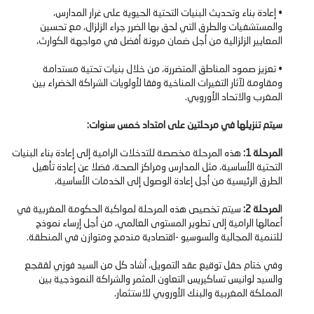
• إعادة بناء وتحديث البنيات التحتية الحيوية على غرار المدارس،
والمستشفيات والطرق التي لحق بها الضرر جراء الزلزال، مع تحسين
المعايير الزلزالية من أجل ضمان مرونة أفضل في مواجهة الكوارث،
• تعزيز صمود المناطق المتضررة، من خلال بنيات تحتية مستدامة
ومقاومة لآثار التغيرات المناخية وفقا لأولويات الشراكة الخضراء بين
المغرب والاتحاد الأوروبي.
سيتم تنزيلها في مرحلتين على امتداد خمس سنوات:
المرحلة 1:
هذه المرحلة مخصصة للتدخلات الرامية إلى إعادة بناء البنيات
التحتية الأساسية، مثل المدارس ومراكز الصحة، فضلا عن إعادة تأهيل
الطرق الرئيسية من أجل إعادة الوصول إلى الخدمات الأساسية،
ا
لمرحلة 2:
سيتم تخصيص هذه المرحلة لمواكبة الحكومة المغربية في
أعمالها الرامية إلى تطوير المستوى العالمي، من أجل إرساء نموذج
للتنمية المجالية والسوسيو -اقتصادية مندمج ومتوازن في المنطقة.
وفي ختام حفل توقيع عقد التمويل، أشاد كل من السيد فوزي لققجع
والسيد لوانيس تساكيريس التعاون المثمر والشراكة النموذجية بين
المملكة المغربية والبنك الأوروبي للاستثمار.