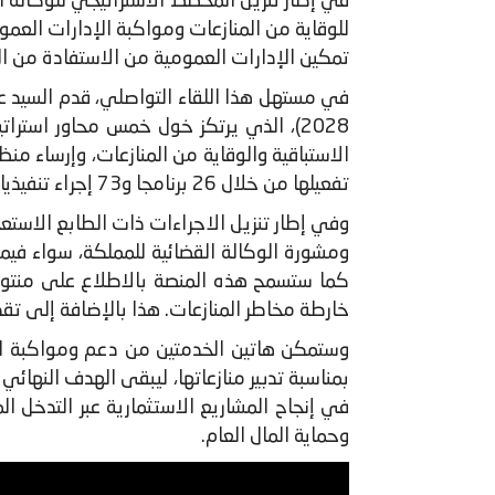
تمكين الإدارات العمومية من الاستفادة من ا
2028)، الذي يرتكز خول خمس محاور استر
الاستباقية والوقاية من المنازعات، وإرساء من
تفعيلها من خلال 26 برنامجا و73 إجراء تنفيذيا.
وفي إطار تنزيل الاجراءات ذات الطابع الاستع
ومشورة الوكالة القضائية للمملكة، سواء فيما ي
كما ستسمح هذه المنصة بالاطلاع على منتوج خ
خارطة مخاطر المنازعات. هذا بالإضافة إلى تقديم خدمة مر
وستمكن هاتين الخدمتين من دعم ومواكبة الإدا
بمناسبة تدبير منازعاتها، ليبقى الهدف النهائي
في إنجاح المشاريع الاستثمارية عبر التدخل ا
وحماية المال العام.