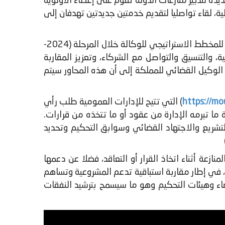
(2024-2028) الذي يهدف إلى بلورة مقاربة جديدة لتدبير منازعات الدولة تقوم على إعطاء الأولوية
م يوم الخميس 27 يونيو 2024 بمقر وزارة الاقتصاد والمالية، لقاء تواصليا لتقديم خدمتين جديدتين تهدفان إلى
​في مستهل هذا اللقاء التواصلي، قدم السيد عبد الرحمان اللمتوني، الوكيل القضائي للمملكة الخطوط العريضة للمخطط الاستراتيجي للوكالة خلال المرحلة (2024-
، والتنسيق والتواصل مع الشركاء، وتعزيز المقاربة
د الوكيل القضائي للمملكة إلى أن هذه المحاور سيتم
https://mo
) التي تتيح للإدارات العمومية طلب رأي
ة ما تبرمه الإدارة من عقود أو ما تتخذه من قرارات.
لتشريع والاجتهاد القضائي وسوابق التحكيم وتحديد
عة أثناء اتخاذ القرار أو التعاقد، فضلا عن دعمها
يا، في إطار مقاربة استباقية تدعم المشروعية وتساهم
قضاء وهيئات التحكيم وهو ما سيسمح بترشيد النفقات