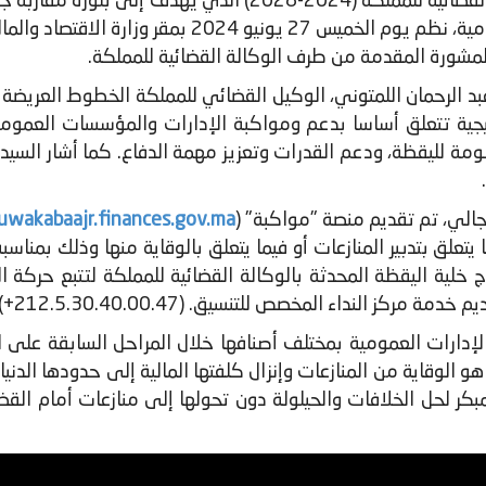
في إطار تنزيل المخطط الاستراتيجي للوكالة القضائية للمملكة 
للوقاية من المنازعات ومواكبة الإدارات العمومية، نظ
لمشورة المقدمة من طرف الوكالة القضائية للمملكة.
اتيجية تتعلق أساسا بدعم ومواكبة الإدارات والمؤسسات العمومية
ظومة لليقظة، ودعم القدرات وتعزيز مهمة الدفاع. كما أشار السي
جالي، تم تقديم منصة "مواكبة" (
uwakabaajr.finances.gov.ma
تعلق بتدبير المنازعات أو فيما يتعلق بالوقاية منها وذلك بمناسب
لية اليقظة المحدثة بالوكالة القضائية للمملكة لتتبع حركة ا
كز النداء المخصص للتنسيق. (212.5.30.40.00.47+)
رات العمومية بمختلف أصنافها خلال المراحل السابقة على المناز
 هو الوقاية من المنازعات وإنزال كلفتها المالية إلى حدودها الدن
لمبكر لحل الخلافات والحيلولة دون تحولها إلى منازعات أمام ال