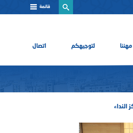
مهننا
لتوجيهكم
اتصال
 النداء