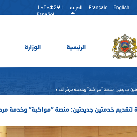
Français
English
العربية
ⵜⴰⵎⴰⵣⵉⵖⵜ
Español
الرئيسية
الوزارة
تين جديدتين: منصة "مواكبة" وخدمة مركز النداء
ة لتقديم خدمتين جديدتين: منصة "مواكبة" وخدمة مركز