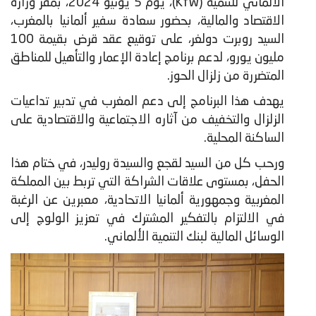
الألماني للتنمية (KfW)، يوم 5 يونيو 2024، بمقر وزارة
الاقتصاد والمالية، بحضور سعادة سفير ألمانيا بالمغرب،
السيد روبرت دولغر، على توقيع عقد قرض بقيمة 100
مليون يورو، لدعم برنامج إعادة الإعمار والتأهيل للمناطق
المتضررة من زلزال الحوز.
​يهدف هذا البرنامج إلى دعم المغرب في تدبير تداعيات
الزلزال والتخفيف من آثاره الاجتماعية والاقتصادية على
الساكنة المحلية.
ورحب كل من السيد لقجع والسيدة روليدر، في ختام هذا
الحفل، بمستوى علاقات الشراكة التي تربط بين المملكة
المغربية وجمهورية ألمانيا الاتحادية، معبرين عن الرغبة
في الالتزام بالتفكير المشترك في تعزيز الولوج إلى
الوسائل المالية لبنك التنمية الألماني.