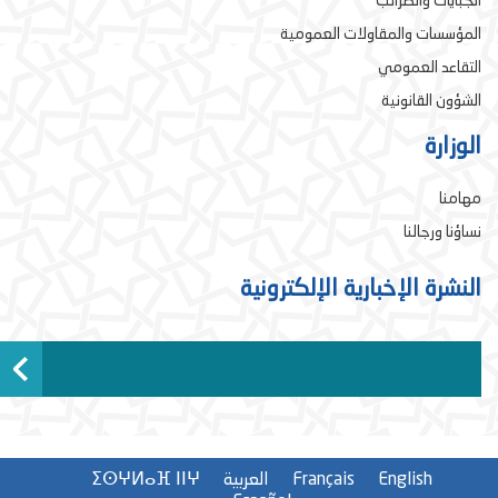
الجبايات والضرائب
المؤسسات والمقاولات العمومية
التقاعد العمومي
الشؤون القانونية
الوزارة
مهامنا
نساؤنا ورجالنا
النشرة الإخبارية الإلكترونية
English
Français
العربية
ⵉⵙⵖⵍⴰⴼ ⵏⵏⵖ