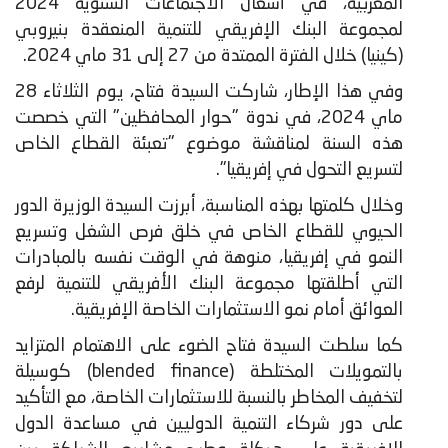
المغربية، في أشغال الاجتماعات السنوية 2024
لمجموعة البنك الإفريقي للتنمية المنعقدة بنيروبي
(كينيا) خلال الفترة الممتدة من 27 إلى 31 ماي 2024.
​وفي هذا الإطار، شاركت السيدة فتاح، يوم الثلاثاء 28
ماي 2024، في ندوة "حوار المحافظين" التي خصصت
هذه السنة لمناقشة موضوع "تعبئة القطاع الخاص
لتسريع التحول في إفريقيا".
وخلال كلمتها بهذه المناسبة، أبرزت السيدة الوزيرة الدور
الحيوي للقطاع الخاص في خلق فرص الشغل وتسريع
النمو في إفريقيا، منوهة في الوقت نفسه بالمبادرات
التي أطلقتها مجموعة البنك الأفريقي للتنمية لرفع
العوائق أمام نمو الاستثمارات الخاصة الإفريقية.
كما سلطت السيدة فتاح الضوء على الاهتمام المتزايد
بالتمويلات المختلطة (blended finance) كوسيلة
لتخفيف المخاطر بالنسبة للاستثمارات الخاصة، مع التأكيد
على دور شركاء التنمية الدوليين في مساعدة الدول