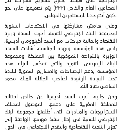
الإفريقية على هيكلة وطرح مشاريع للشراكة بين
القطاعين العام والخاص (PPP) يتم تصميمها على نحو
يكون أكثر جذبا للمستثمرين الخواص.
وعلى هامش مشاركتها في الاجتماعات السنوية
لمجموعة البنك الإفريقي للتنمية، أجرت السيدة وزيرة
الاقتصاد والمالية مباحثات مع السيد أكينوومي أديسينا،
رئيس هذه المؤسسة. وبهذه المناسبة، أشادت السيدة
الوزيرة بالشراكة النموذجية بين المملكة ومجموعة
البنك الإفريقي للتنمية والتي تعكس التزام هذه
المؤسسة بدعم الإصلاحات والمشاريع التنموية لبلادنا
تحت القيادة الرشيدة لصاحب الجلالة الملك محمد
السادس نصره الله.
ومن جانبه، أعرب السيد أديسينا عن خالص امتنانه
للمملكة المغربية على دعمها الموصول لمختلف
الاستراتيجيات والمبادرات التي أطلقتها مجموعة البنك
الإفريقي للتنمية في إطار تنفيذ مهمتها الهادفة إلى
تعزيز التنمية الاقتصادية والتقدم الاجتماعي في الدول