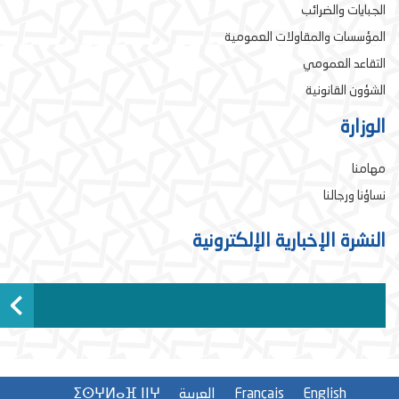
الجبايات والضرائب
المؤسسات والمقاولات العمومية
التقاعد العمومي
الشؤون القانونية
الوزارة
مهامنا
نساؤنا ورجالنا
النشرة الإخبارية الإلكترونية
English
Français
العربية
ⵉⵙⵖⵍⴰⴼ ⵏⵏⵖ