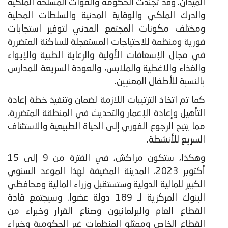
الميدان. وقد تجندت الحكومة والقوات المسلحة الملكية
والدرك الملكي والوقاية المدنية والسلطات المحلية
ومختلف مكونات المجتمع المدني لتوفير استجابات
فورية ومنظمة للاحتياجات المستعجلة للساكنة المتضررة
في مجال الإسعافات الأولية والرعاية الطبية والإيواء
والغذاء والاغطية والملابس، والعودة السريعة للمدارس
بالنسبة للأطفال المعنيين.
كما تم اتخاذ الترتيبات اللازمة لضمان وتنفيذ خطة إعادة
التأهيل وإعادة الإعمار والتحديث في المنطقة المتضررة،
مما يتيح الرجوع الفوري إلى الحياة الطبيعية والاستئناف
السريع للأنشطة.
وهكذا، ستكون مراكش، في الفترة من 9 إلى 15
أكتوبر 2023، المدينة المضيفة لهذا الموعد السنوي
الكبير للمالية الدولية وستستقبل وزراء المالية ومحافظي
البنوك المركزية لـ 189 دولة عضوا. وسيجتمع قادة
القطاع العام والبرلمانيون وصناع القرار وخبراء من
القطاع الخاص وممثلو المنظمات غير الحكومية وخبراء