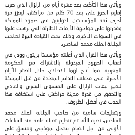
ويأتي هذا التأكيد، بعد عشرة أيام من الزلزال الذي ضرب
إقليم الحوز على بعد 70 كلم من مراكش، ليعزز مرة
أخرى ثقة المؤسستين الدوليتين في صمود المملكة
وقدرتها على مواجهة الأزمات الطارئة التي برهنت عليها
في السنوات الأخيرة، وذلك تحت القيادة النيرة لصاحب
الجلالة الملك محمد السادس.
ويأتي هذا القرار، الذي أعلنته مؤسستا بريتون وودز، في
أعقاب الجهود المبذولة بالاشتراك مع الحكومة
المغربية، مما أتاح لهما الاطلاع، خلال العشر الأيام
الأخيرة، على مختلف التدابير المتخذة من قبل المملكة
لتدبير تبعات الزلزال على المستوى البشري والمادي
والتحقق من قدرة مدينة مراكش على استضافة هذا
الحدث في أفضل الظروف.
وبتعليمات سامية من صاحب الجلالة الملك محمد
السادس، نصره الله، تم تنظيم تعبئة عامة منذ الساعات
الأولى من أجل القيام بتدخل نموذجي ومنسق على