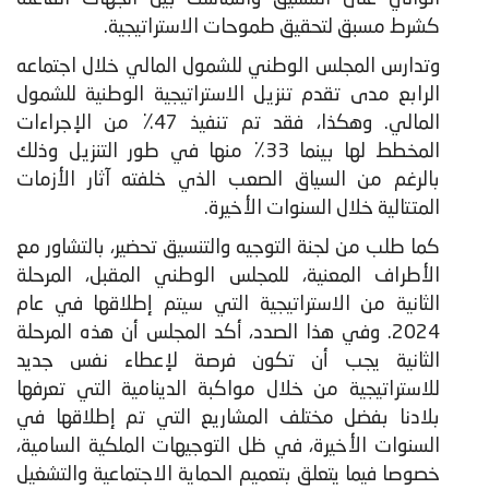
كشرط مسبق لتحقيق طموحات الاستراتيجية.
وتدارس المجلس الوطني للشمول المالي خلال اجتماعه
الرابع مدى تقدم تنزيل الاستراتيجية الوطنية للشمول
المالي. وهكذا، فقد تم تنفيذ 47٪ من الإجراءات
المخطط لها بينما 33٪ منها في طور التنزيل وذلك
بالرغم من السياق الصعب الذي خلفته آثار الأزمات
المتتالية خلال السنوات الأخيرة.
كما طلب من لجنة التوجيه والتنسيق تحضير، بالتشاور مع
الأطراف المعنية، للمجلس الوطني المقبل، المرحلة
الثانية من الاستراتيجية التي سيتم إطلاقها في عام
2024. وفي هذا الصدد، أكد المجلس أن هذه المرحلة
الثانية يجب أن تكون فرصة لإعطاء نفس جديد
للاستراتيجية من خلال مواكبة الدينامية التي تعرفها
بلادنا بفضل مختلف المشاريع التي تم إطلاقها في
السنوات الأخيرة، في ظل التوجيهات الملكية السامية،
خصوصا فيما يتعلق بتعميم الحماية الاجتماعية والتشغيل