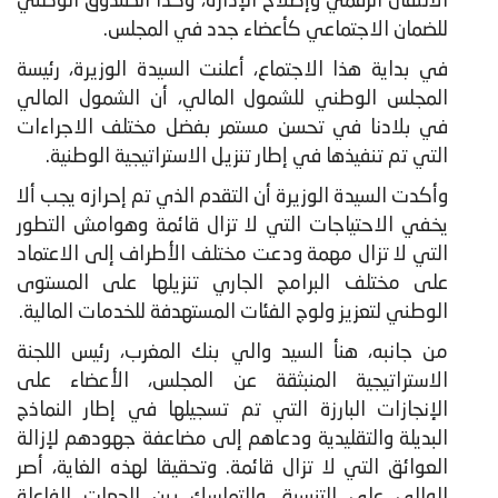
الانتقال الرقمي وإصلاح الإدارة، وكذا الصندوق الوطني
للضمان الاجتماعي كأعضاء جدد في المجلس.
في بداية هذا الاجتماع، أعلنت السيدة الوزيرة، رئيسة
المجلس الوطني للشمول المالي، أن الشمول المالي
في بلادنا في تحسن مستمر بفضل مختلف الاجراءات
التي تم تنفيذها في إطار تنزيل الاستراتيجية الوطنية.
وأكدت السيدة الوزيرة أن التقدم الذي تم إحرازه يجب ألا
يخفي الاحتياجات التي لا تزال قائمة وهوامش التطور
التي لا تزال مهمة ودعت مختلف الأطراف إلى الاعتماد
على مختلف البرامج الجاري تنزيلها على المستوى
الوطني لتعزيز ولوج الفئات المستهدفة للخدمات المالية.
من جانبه، هنأ السيد والي بنك المغرب، رئيس اللجنة
الاستراتيجية المنبثقة عن المجلس، الأعضاء على
الإنجازات البارزة التي تم تسجيلها في إطار النماذج
البديلة والتقليدية ودعاهم إلى مضاعفة جهودهم لإزالة
العوائق التي لا تزال قائمة. وتحقيقا لهذه الغاية، أصر
الوالي على التنسيق والتماسك بين الجهات الفاعلة