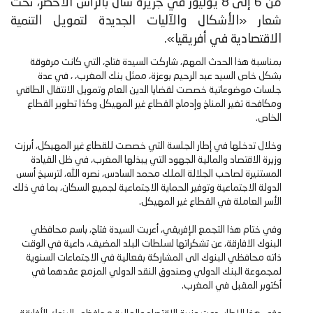
من 6 إلى 8 يوليوز في جزيرة سال بالرأس الأخضر، تحت
شعار «الأشكال والآليات الجديدة لتمويل التنمية
الاقتصادية في أفريقيا».
بمناسبة هذا الحدث المهم، شاركت السيدة فتاح، التي كانت مرفوقة
بشكل خاص السيد عبد الرحيم بوعزة، ممثل بنك المغرب، ، في عدة
جلسات موضوعاتية خصصت لقضايا الدين العام وتمويل الانتقال الطاقي
ومكافحة تغير المناخ وإدماج القطاع غير المهيكل وكذا تطوير القطاع
الخاص.
وخلال تدخلها في إطار الجلسة التي خصصت للقطاع غير المهيكل، أبرزت
وزيرة الاقتصاد والمالية الجهود التي يبذلها المغرب، في ظل القيادة
المستنيرة لصاحب الجلالة الملك محمد السادس، نصره الله، لترسيخ أسس
الدولة الاجتماعية وتوفير الحماية الاجتماعية لجميع السكان، بما في ذلك
الأسر العاملة في القطاع غير المهيكل.
وفي ختام هذا التجمع الإفريقي، أعربت السيدة فتاح، باسم محافظي
البنوك الافارقة، عن تشكراتها لسلطات البلد المضيف، داعية في الوقت
ذاته محافظي البنوك الى المشاركة بفعالية في الاجتماعات السنوية
لمجموعة البنك الدولي وصندوق النقد الدولي المزمع عقدهما في
أكتوبر المقبل في المغرب.