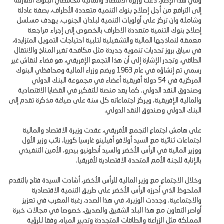
وفي هذا الإطار، دعت وزيرة الاقتصاد والمالية محافظي البنوك الأفارقة
إلى الترافع من أجل إصلاح بنوك التنمية متعددة الأطراف، بصفة عادلة
وشاملة وان تركز على أولويات التنمية لبلدان الجنوب. يهدف مسلسل
إصلاح بنوك التنمية متعددة الاطراف بالخصوص إلى إجراء مراجعة
معمقة لنماذجها المالية والتشغيلية لتلبية احتياجات التمويل المتزايدة،
في سياق بروز تحديات تنموية جديدة مثل مكافحة تغير المناخ والانتقال
الطاقي. وتجدر الإشارة إلى أن هذا التجمع الإفريقي، هو فضاء لنقاش غير
رسمي تم إنشاؤه في عام 1963 ويضم وزراء المالية ومحافظي البنوك
المركزية في 54 دولة أفريقية أعضاء في مجموعة البنك الدولي
وصندوق النقد الدولي. كما يعد منصة للتفكير في القضايا الاقتصادية
والمالية الإفريقية، ويركز اجتماعاته كل سنة على صياغة مذكرة تقدم إلى
البنك الدولي وصندوق النقد الدولي.
على هامش اجتماع التجمع الأفريقي، عقدت وزيرة الاقتصاد والمالية
اجتماعات ثنائية مع السيد أولافو أفيلينو غارسيا كوريا، نائب وزير الأول
ووزير المالية في الرأس الأخضر والسيد أنطونيو بيدرو، الأمين التنفيذي
بالإنابة للجنة الأمم المتحدة الاقتصادية لأفريقيا.
وخلال الاجتماع مع وزير المالية للرأس الأخضر، أشادت السيدة فتاح بالتقدم
الملحوظ الذي أحرزه الرأس الأخضر على طريق التنمية الاقتصادية
والاجتماعية. وجددت الوزيرة، في هذا الصدد، رغبة المغرب في تعزيز
أواصر التعاون مع هذا البلد الشقيق والصديق، خصوصا في مجالات خبرة
المملكة مثل الزراعة والطاقات المتجددة وتدبير المياه، وفقا للرؤية