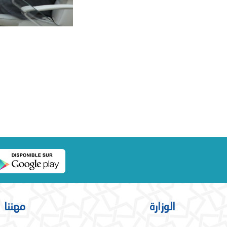
الوزارة
مهننا