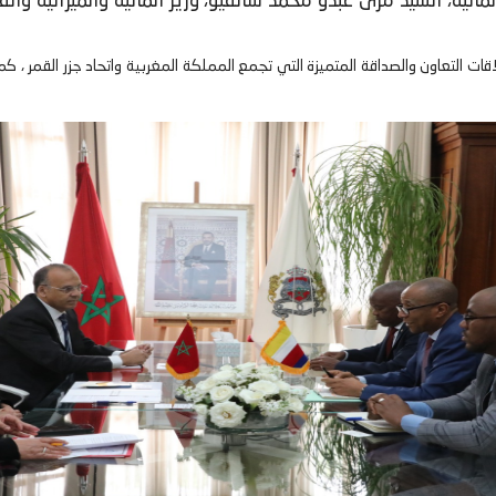
لمالية، السيد مزى عبدو محمد شانفيو، وزير المالية والميزانية وا
قات التعاون والصداقة المتميزة التي تجمع المملكة المغربية واتحاد جزر القمر ، كم