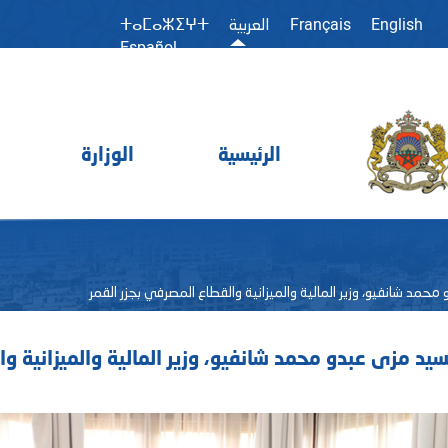
Français
English
العربية
ⵜⴰⵎⴰⵣⵉⵖⵜ
Español
الرئيسية
الوزارة
و محمد شانفيو، وزير المالية والميزانية والقطاع المصرفي بجزر القمر
السيد مزى عبدو محمد شانفيو، وزير المالية والميزانية و