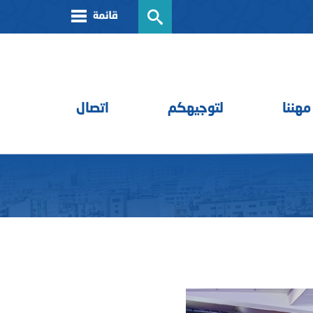
مهننا
لتوجيهكم
اتصال