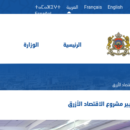
Français
English
العربية
ⵜⴰⵎⴰⵣⵉⵖⵜ
Español
الرئيسية
الوزارة
تصاد الأزرق
ير مشروع الاقتصاد الأزرق