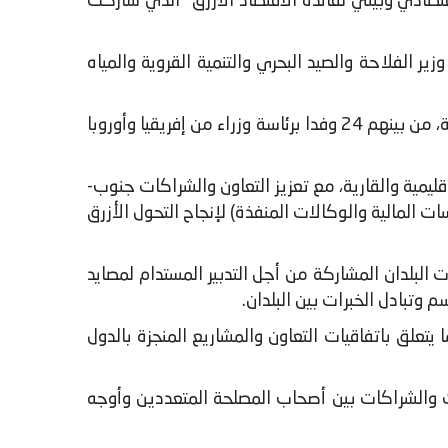
ندماج علمي واقتصادي وبيئي لفائدة الاقتصاد الأزرق" الذي شاركت
زير الفلاحة والصيد البحري والتنمية القروية والمياه
وعرف هذا الاجتماع المنعقد على هامش معرض "أليوتيس" الدولي، حضور أزيد من 270 مشارك يمثلون 32 دولة، من بينهم 24 وفدا برئاسة وزراء من إفريقيا وأوروبا
إقليمية والقارية، مع تعزيز التعاون والشراكات جنوب-
 المالية والوكالات المنفذة) لإنجاح التحول الأزرق
ف إلى تعزيز قدرات البلدان المشاركة من أجل التدبير المستدام لمصايد
 وتبادل الخبرات بين البلدان.
حة للوقوف على التقدم المحرز منذ المؤتمر الأول لسنة 2019، لا سيما فيما يتعلق باتفاقيات التعاون والمشاريع المنجزة بالدول
ات والشراكات بين أصحاب المصلحة المتعددين وأوجه