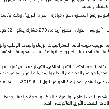
غرب يوم 31 يناير 2023 بأكادير، النسخة الثانية للمؤتمر رفيع المستوى "من أجل ا
اقتصاد والمالية.
 للمؤتمر رفيع المستوى حول مبادرة "الحزام الازرق"، وذلك برئاسة و
ة إفريقية مهمة لدعم الاستراتيجيات الزرقاء والبحرية الوطنية وال
أساسية (البحث والابتكار والخبرة والمؤسسات العمومية والمؤسسات
إنشاء هذه المبادرة خلال النسخة 22 من مؤتمر الأمم المتحدة للتغير المناخي، التي تهد
ودعما من قبل العديد من البلدان والمنظمات لتعزيز التعاون وتقاسم
وشكل مؤتمر هذه السنة فرصة سان
لتشجيع البحث العلمي والخبرة والابتكار وأنظمة مراقبة المحيط
اعات الاقتصاد الأزرق القائم على العلم.