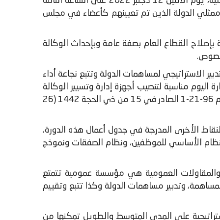
عقدت الوكالة الوطنية للتدبير الاستراتيجي لمساهمات الدولة وتتبع نجاعة أداء المؤسسات والمقاولات العمومية، يوم الاثنين 12 دجنبر 2022 على الساعة الثالثة
ضور ممثلي الدولة الذين تم تعيينهم كأعضاء في مجلس
ة بإصلاح القطاع العام بصفة عامة وبإحداث الوكالة
لخصوص.
تدبير الاستراتيجي لمساهمات الدولة وتتبع نجاعة أداء
منعقد في يوليو 2022. ويشكل انعقاد مجلس الإدارة اليوم مناسبة لتنصيب أجهزة إدارة وتسيير الوكالة
الوطنية وبالتالي دخول القانون رقم 82.20 القاضي بإحداث الوكالة الوطنية والصادر بتنفيذه الظهير الشريف رقم 96-21-1 الصادر في 15 من ذي الحجة 1442 (26
لعام حول الوكالة الوطنية وصلاحياتها على ضوء القانون رقم 82.20، تم تناول النقاط الأخرى المدرجة في جدول أعمال هذه الدورة،
النظام الأساسي للموظفين، ونظام الصفقات ونموذج
ات والمقاولات العمومية هي مؤسسة عمومية تتمتع
لمساهمة، وتدبير مساهمات الدولة وكذا تتبع وتقييم
استراتيجية على المدى المتوسط والطويل تمكنها من