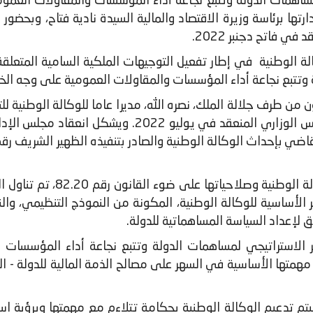
إدارتها برئاسة وزيرة الاقتصاد والمالية السيدة نادية فتاح، وبح
 فاتح دجنبر 2022.
الة الوطنية في إطار تفعيل التوجيهات الملكية السامية المتعلق
لة وتتبع نجاعة أداء المؤسسات والمقاولات العمومية على وجه ا
ن من طرف جلالة الملك، نصره الله، مديرا عاما للوكالة الوطنية لل
المؤسسات والمقاولات العمومية خلال المجلس الوزاري ال
بعد عرض قدمه السيد المدير ا
 الأساسية للوكالة الوطنية، المكونة من النموذج التنظيمي، و
 لإعداد السياسة المساهماتية للدولة.
دبير الاستراتيجي لمساهمات الدولة وتتبع نجاعة أداء المؤسس
 مهمتها الأساسية في السهر على مصالح الذمة المالية للدولة - ا
سيتم تدعيم الوكالة الوطنية بحكامة تتلاءم مع مهمتها وبرؤية 