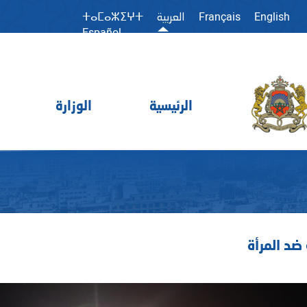
Français
English
العربية
ⵜⴰⵎⴰⵣⵉⵖⵜ
Español
الرئيسية
الوزارة