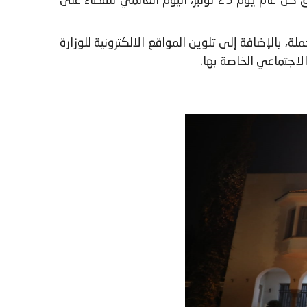
انخرطت وزارة الاقتصاد والمالية في الحملة الأممية لمناهضة العنف القائم على النوع الاجتماعي والتي تنطلق كل عام يوم 25 نونبر، اليوم العالمي للقضاء على
ملة، بالإضافة إلى تلوين المواقع الالكترونية للوزارة
لاجتماعي الخاصة بها.