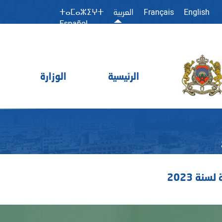
Français
English
العربية
ⵜⴰⵎⴰⵣⵉⵖⵜ
Español
الرئيسية
الوزارة
ة 2023