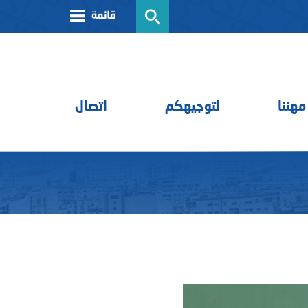
مهننا
لتوجيهكم
اتصال