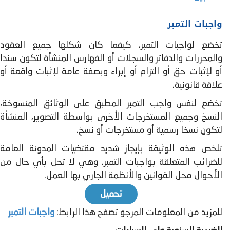
واجبات التمبر
تخضع لواجبات التمبر، كیفما كان شكلھا جمیع العقود
والمحررات والدفاتر والسجلات أو الفھارس المنشأة لتكون سندا
أو لإثبات حق أو التزام أو إبراء وبصفة عامة لإثبات واقعة أو
علاقة قانونیة.
تخضع لنفس واجب التمبر المطبق على الوثائق المنسوخة،
النسخ وجمیع المستخرجات الأخرى بواسطة التصویر، المنشأة
لتكون نسخا رسمیة أو مستخرجات أو نسخ.
تلخص هذه الوثيقة بإيجاز شديد مقتضيات المدونة العامة
للضرائب المتعلقة بواجبات التمبر. وهي لا تحل بأي حال من
الأحوال محل القوانين والأنظمة الجاري بها العمل.
تحميل
للمزيد من المعلومات المرجو تصفح هذا الرابط:
واجبات التمبر