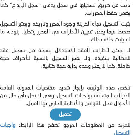
ثابت عن طریق تسجیلھا في سجل یدعى "سجل الإيداع" كما
يضمن حفظ المحررات.
یثبت التسجیل تجاه الخزینة وجودَ المحرر وتاریخه. ویعتبر التسجیل
صحیحا فیما یخص تعیین الأطراف في المحرر وتحلیل بنوده، ما
لم یثبت خلاف ذلك.
لا یمكن لأطراف العقد الاستدلال بنسخة من تسجیل عقد
للمطالبة بتنفیذه، ولا یعتبر التسجیل بالنسبة للأطراف حجة
كاملة، كما لا یعتبر وحده بدایة حجة كتابیة.
تلخص هذه الوثيقة بإيجاز شديد مقتضيات المدونة العامة
للضرائب المتعلقة بواجبات التسجيل. وهي لا تحل بأي حال من
الأحوال محل القوانين والأنظمة الجاري بها العمل.
تحميل
للمزيد من المعلومات المرجو تصفح هذا الرابط:
واجبات
التسجيل