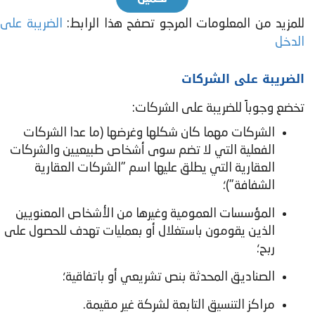
للمزيد من المعلومات المرجو تصفح هذا الرابط:
الضريبة على
الدخل
الضريبة على الشركات
تخضع وجوباً للضريبة على الشركات:
الشركات مھما كان شكلھا وغرضھا (ما عدا الشركات
الفعلية التي لا تضم سوى أشخاص طبيعيين والشركات
العقارية التي يطلق عليها اسم "الشركات العقارية
الشفافة")؛
المؤسسات العمومية وغیرھا من الأشخاص المعنویین
الذین یقومون باستغلال أو بعملیات تھدف للحصول على
ربح؛
الصناديق المحدثة بنص تشريعي أو باتفاقية؛
مراكز التنسیق التابعة لشركة غیر مقیمة.