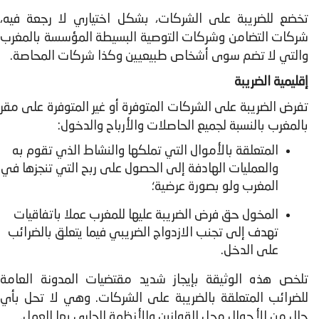
تخضع للضریبة على الشركات، بشكل اختیاري لا رجعة فیه،
شركات التضامن وشركات التوصية البسيطة المؤسسة بالمغرب
والتي لا تضم سوى أشخاص طبيعيين وكذا شركات المحاصة.
إقليمية الضريبة
تفرض الضريبة على الشركات المتوفرة أو غیر المتوفرة على مقر
بالمغرب بالنسبة لجميع الحاصلات والأرباح والدخول:
المتعلقة بالأموال التي تملكھا والنشاط الذي تقوم به
والعملیات الھادفة إلى الحصول على ربح التي تنجزھا في
المغرب ولو بصورة عرضیة؛
المخول حق فرض الضریبة علیھا للمغرب عملا باتفاقیات
تھدف إلى تجنب الازدواج الضریبي فیما یتعلق بالضرائب
على الدخل.
تلخص هذه الوثيقة بإيجاز شديد مقتضيات المدونة العامة
للضرائب المتعلقة بالضريبة على الشركات. وهي لا تحل بأي
حال من الأحوال محل القوانين والأنظمة الجاري بها العمل.