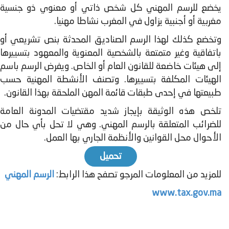
يخضع للرسم المهني كل شخص ذاتي أو معنوي ذو جنسية
مغربية أو أجنبية يزاول في المغرب نشاطا مهنيا.
وتخضع كذلك لهذا الرسم الصناديق المحدثة بنص تشريعي أو
باتفاقية وغير متمتعة بالشخصية المعنوية والمعهود بتسييرها
إلى هيئات خاضعة للقانون العام أو الخاص. ويفرض الرسم باسم
الهيئات المكلفة بتسييرها. وتصنف الأنشطة المهنية حسب
طبيعتها في إحدى طبقات قائمة المهن الملحقة بهذا القانون.
تلخص هذه الوثيقة بإيجاز شديد مقتضيات المدونة العامة
للضرائب المتعلقة بالرسم المهني. وهي لا تحل بأي حال من
الأحوال محل القوانين والأنظمة الجاري بها العمل.
تحميل
للمزيد من المعلومات المرجو تصفح هذا الرابط:
الرسم المهني
www.tax.gov.ma