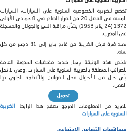
الضريبة السنوية على السيارات
تخضع للضریبة الخصوصية السنویة على السیارات، السیارات
المبینة في الفصل 20 من القرار الصادر في 8 جمادى الأولى
1372 (24 ینایر 1953) بشأن مراقبة السیر والجولان والمسجلة
في المغرب.
تمتد فترة فرض الضریبة من فاتح ینایر إلى 31 دجنبر من كل
سنة.
تلخص هذه الوثيقة بإيجاز شديد مقتضيات المدونة العامة
للضرائب المتعلقة بالضريبة السنوية على السيارات. وهي لا تحل
بأي حال من الأحوال محل القوانين والأنظمة الجاري بها
العمل.
تحميل
للمزيد من المعلومات المرجو تصفح هذا الرابط:
الضريبة
السنوية على السيارات
مساهمات التضامن الاجتماعي