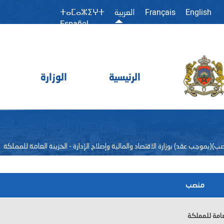
Français
English
العربية
ⵜⴰⵎⴰⵣⵉⵖⵜ
Español
الرئيسية
الوزارة
منصب