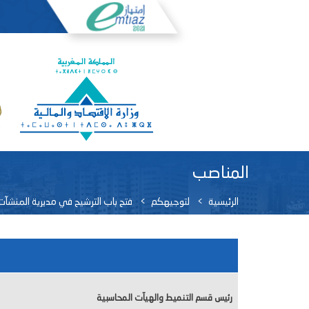
المناصب
الرئيسية
لتوجيهكم
فتح باب الترشيح في مديرية المنشآ
رئيس قسم التنميط والهيآت المحاسبية