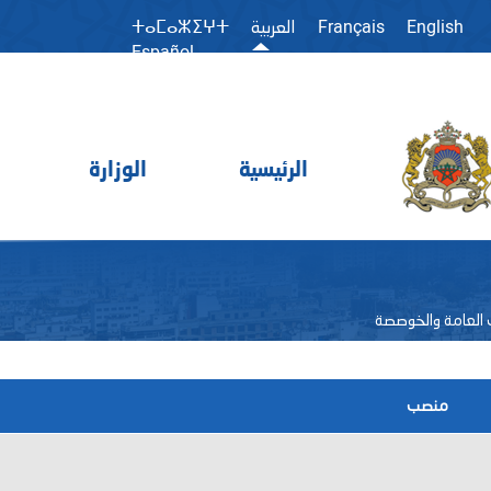
Français
English
العربية
ⵜⴰⵎⴰⵣⵉⵖⵜ
Español
الرئيسية
الوزارة
ت العامة والخوصصة
منصب