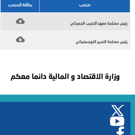
منصب
بطاقة المنصب
رئيس ﻣﺼﻠﺤﺔ معهد التدريب الجمركي
رﺋﻴﺲ ﻣﺼﻠﺤﺔ التدبير اﻟﻠﻮﺟﺴﺘﻴﻜﻲ
وزارة الاقتصاد و المالية دائما معكم