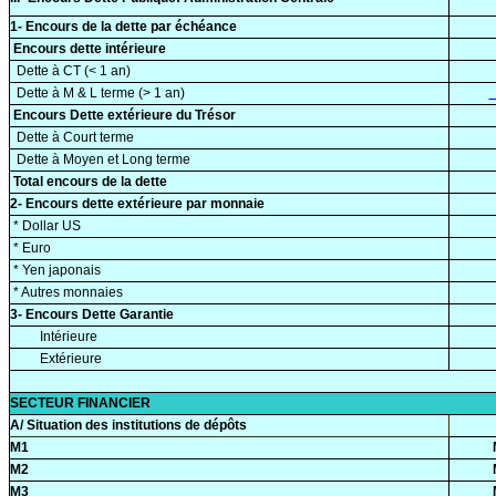
1- Encours de la dette par échéance
Encours dette intérieure
Dette à CT (< 1 an)
Dette à M & L terme (> 1 an)
Encours Dette extérieure du Trésor
Dette à Court terme
Dette à Moyen et Long terme
Total encours de la dette
2- Encours dette extérieure par monnaie
* Dollar US
* Euro
* Yen japonais
* Autres monnaies
3- Encours Dette Garantie
Intérieure
Extérieure
SECTEUR FINANCIER
A/ Situation des institutions de dépôts
M1
M2
M3