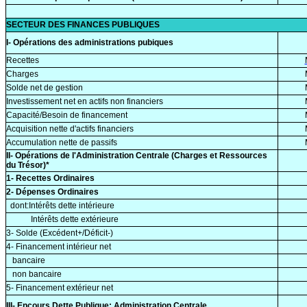
SECTEUR DES FINANCES PUBLIQUES
I- Opérations des administrations pubiques
Recettes
Charges
Solde net de gestion
Investissement net en actifs non financiers
Capacité/Besoin de financement
Acquisition nette d'actifs financiers
Accumulation nette de passifs
II- Opérations de l'Administration Centrale (Charges et Ressources
du Trésor)*
1- Recettes Ordinaires
2- Dépenses Ordinaires
dont:Intérêts dette intérieure
Intérêts dette extérieure
3- Solde (Excédent+/Déficit-)
4- Financement intérieur net
bancaire
non bancaire
5- Financement extérieur net
III- Encours Dette Publique: Administration Centrale