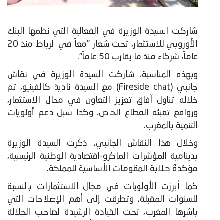
شاركت السيدة الوزيرة في الفعالية التي نظمها البنك
الأوروبي للاستثمار، تحت شعار "معاً في الرباط منذ 20
عاماً، شركاء منذ ما يقارب 50 عاماً".
وبهذه المناسبة، شاركت السيدة الوزيرة في نقاش
جانبي (Fireside chat) مع السيدة نادية كالفينيو، تم
خلاله تناول آفاق تعزيز التعاون في مجال الاستثمار،
وروافع تعبئة القطاع الخاص، وكذا سبل دعم أولويات
التنمية بالمغرب.
وخلال هذا النقاش الجانبي، ذكّرت السيدة الوزيرة
بدينامية المؤشرات الماكرو-اقتصادية الوطنية الرئيسية،
مؤكدةً صلابة المقومات الأساسية للمملكة.
كما أبرزت الأولويات في مجال الاستثمارات بالنسبة
للسنوات المقبلة، وتطرقت إلى أهم الإصلاحات التي
باشرها المغرب، تحت القيادة الرشيدة لصاحب الجلالة