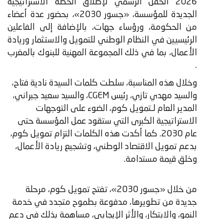
2026 الحفل الرسمي لإطلاق الخطة الاستراتيجية
الجديدة للمؤسسة، «جسور 2030»، بحضور عدة أعضاء
من الحكومة، ورؤساء جهات، بالإضافة إلى الفاعلين
الرئيسيين في النظام الوطني للتمويل والاستثمار وريادة
الأعمال، بما في ذلك المجموعة المهنية للبنوك بالمغرب
.
​وخلال هذه المناسبة، سلطت كلمات السيدة نادية فتاح،
والسيد مهدي تازي، رئيس CGEM، والسيد سعيد جبراني،
المدير العام لـتمويل كوم، الضوء على التوجهات
الاستراتيجية الكبرى التي ستقود عمل المؤسسة حتى
عام 2030. كما أكدت هذه الكلمات التزام تمويل كوم،
بدعم تمويل الاقتصاد الوطني، وتشجيع ريادة الأعمال،
وخلق قيمة مستدامة.
من خلال «جسور 2030»، تفتح تمويل كوم، مرحلة
جديدة من تطويرها، مدفوعة بطموح متجدد في خدمة
النمو، والابتكار، والأثر الإيجابي، مساهِمة بذلك في دعم