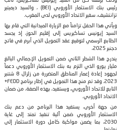
وذلك برفقة كل من السيد إيونيس تساكيريس، نائب
رئيس بنك الاستثمار الأوروبي (BEI) ، والسيد ديميتير
تزانتشيف، سفير الاتحاد الأوروبي لدى المغرب.
ويأتي هذا الحفل تزامناً مع الزيارة الميدانية التي قام بها
السيد إيونيس تساكيريس إلى إقليم الحوز، إذ يجسد
الطابع الرسمي لتوقيع عقد التمويل الذي أبرم في فاتح
دجنبر 2025،
يندرج هذا الشطر الثاني ضمن التمويل الإجمالي البالغ
مليار يورو الذي التزم به بنك الاستثمار الأوروبي دعماً
لجهود إعادة إعمار المناطق المتضررة من زلزال 8 شتنبر
2023. وقد تم منح هذا التمويل في إطار برنامج FEDD+
التابع للاتحاد الأوروبي، ويستفيد، بهذه الصفة، من ضمان
الاتحاد الأوروبي.
من جهة أخرى، يستفيد هذا البرنامج من دعم بنك
الاستثمار الأوروبي ضمن آلية تنفيذ تمتد إلى غاية
2030، بما يضمن مواكبة كامل دورة الاستثمار إلى
نهايتها.