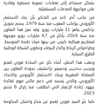
بشكل مستدام إلى فضاءات تنموية مستقرة وقادرة
على مواجهة الصدمات المستقبلية.
من جانب آخر، لابد من التذكير بأن بنك الاستثمار
الأوروبي يواكب المغرب منذ سنة 1979، بحجم تمويل
تراكمي يناهز 11 مليارات يورو. وقد تعزز هذا التعاون
منذ سنة 2016، بأكثر من 4,7 مليارات يورو موجهة
لمشاريع هيكلية كبرى، من بينها ميناء طنجة المتوسط،
وطرامواي الرباط والدار البيضاء، وتطوير الشبكة الوطنية
للطرق السيارة.
وعقب هذا الحفل، أشاد كل من السادة فوزي لقجع
و
وديميتير تزانتشيف بجودة التعاون بين
إيونيس تساكيريس
المملكة المغربية وبنك الاستثمار الأوروبي والاتحاد
الأوروبي، والذي يتجسد في دعم مالي مهم لفائدة
جهود إعادة الإعمار التي انطلقت منذ زلزال 8 شتتبر
2023.
كما عبّر السيد فوزي لقجع عن شكر وامتنان الحكومة