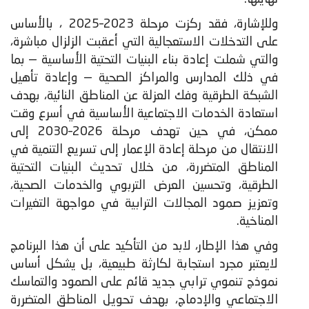
وللإشارة، فقد ركزت مرحلة 2023–2025 ، بالأساس
على التدخلات الاستعجالية التي أعقبت الزلزال مباشرة،
والتي شملت إعادة بناء البنيات التحتية الأساسية — بما
في ذلك المدارس والمراكز الصحية — وإعادة تأهيل
الشبكة الطرقية وفك العزلة عن المناطق النائية، بهدف
استعادة الخدمات الاجتماعية الأساسية في أسرع وقت
ممكن، في حين تهدف مرحلة 2026–2030 إلى
الانتقال من مرحلة إعادة الإعمار إلى تسريع التنمية في
المناطق المتضررة، من خلال تحديث البنيات التحتية
الطرقية، وتحسين العرض التربوي والخدمات الصحية،
وتعزيز صمود المجالات الترابية في مواجهة التغيرات
المناخية.
وفي هذا الإطار، لابد من التأكيد على أن هذا البرنامج
لايعتبر مجرد استجابة لكارثة طبيعية، بل يشكل أساس
نموذج تنموي ترابي جديد قائم على الصمود والتماسك
الاجتماعي والإدماج، بهدف تحويل المناطق المتضررة